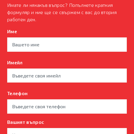
Имате ли някакъв въпрос? Попълнете краткия
формуляр и ние ще се свържем с вас до втория
работен ден.
Име
Имейл
Телефон
Вашият въпрос