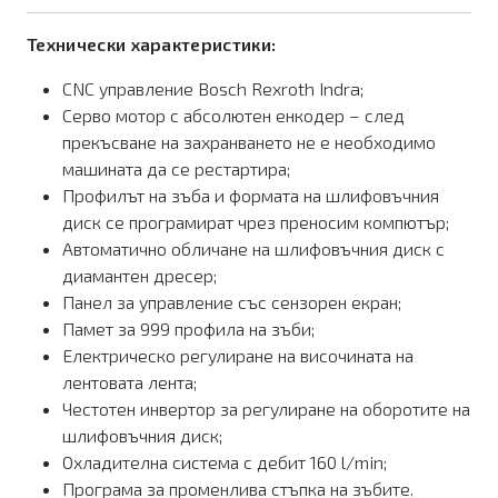
Технически характеристики:
CNC управление Bosch Rexroth Indra;
Серво мотор с абсолютен енкодер – след
прекъсване на захранването не е необходимо
машината да се рестартира;
Профилът на зъба и формата на шлифовъчния
диск се програмират чрез преносим компютър;
Автоматично обличане на шлифовъчния диск с
диамантен дресер;
Панел за управление със сензорен екран;
Памет за 999 профила на зъби;
Електрическо регулиране на височината на
лентовата лента;
Честотен инвертор за регулиране на оборотите на
шлифовъчния диск;
Охладителна система с дебит 160 l/min;
Програма за променлива стъпка на зъбите.