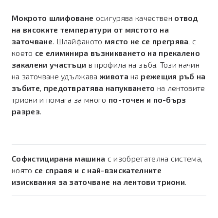
Мокрото шлифоване
осигурява качествен
отвод
на високите температури от мястото на
заточване
. Шлайфаното
място не се прегрява
, с
което
се елиминира възникването на прекалено
закалени участъци
в профила на зъба. Този начин
на заточване удължава
живота
на
режещия ръб на
зъбите
,
предотвратява напукването
на лентовите
триони и помага за много
по-точен и по-бърз
разрез
.
Софистицирана машина
с изобретателна система,
която
се справя и с най-взискателните
изисквания за заточване на лентови триони
.