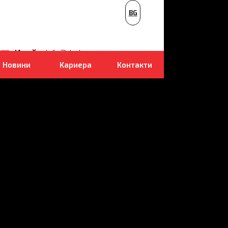
PL
BG
ВКА
NL
Имейл
info@dudr.cz
Новини
Кариера
Контакти