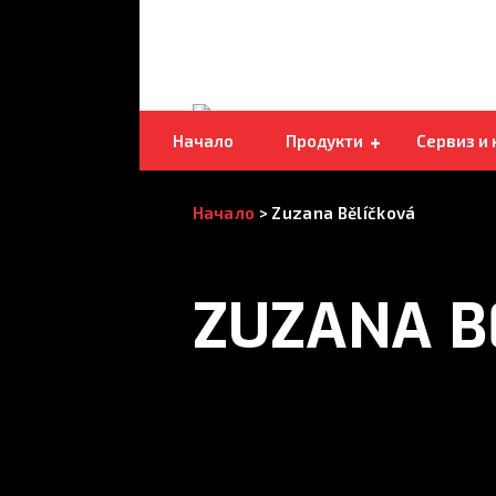
Двустранни трупорезни лентови
триони
Начало
Продукти
Сервиз и
Начало
>
Zuzana Bělíčková
ZUZANA B