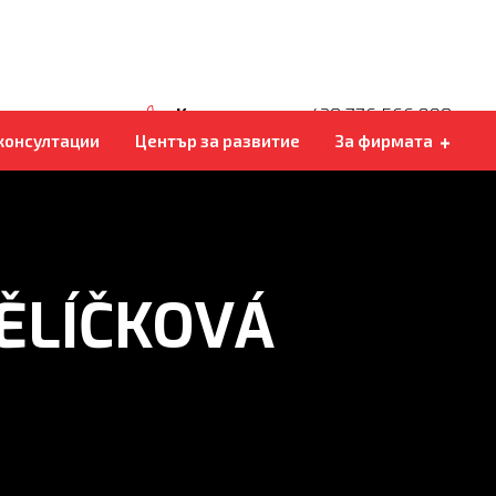
Kohlbacher Shark 200
СОБСТВЕНА ДОСТА
ПРИ НАС Е ДОБРЕ
Консултация
+420 776 566 890
 консултации
Център за развитие
За фирмата
ĚLÍČKOVÁ