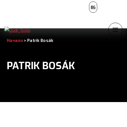
PL
BG
NL
Начало
>
Patrik Bosák
PATRIK BOSÁK