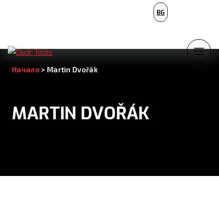
PL
BG
NL
Начало
>
Martin Dvořák
MARTIN DVOŘÁK