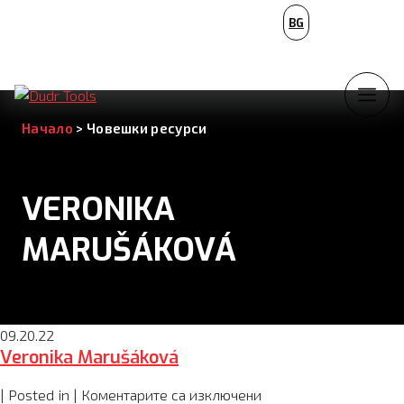
PL
BG
NL
Начало
>
Човешки ресурси
VERONIKA
MARUŠÁKOVÁ
09.20.22
Veronika Marušáková
за
| Posted in |
Коментарите са изключени