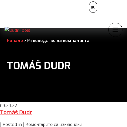
PL
BG
NL
Начало
>
Ръководство на компанията
TOMÁŠ DUDR
09.20.22
Tomáš Dudr
за
| Posted in |
Коментарите са изключени