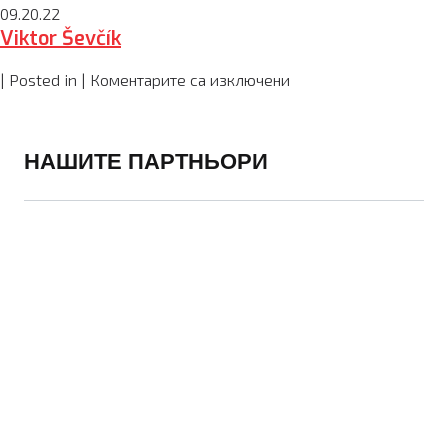
Tomáš
09.20.22
Viktor Ševčík
Dudr
за
| Posted in |
Коментарите са изключени
Viktor
Ševčík
НАШИТЕ ПАРТНЬОРИ