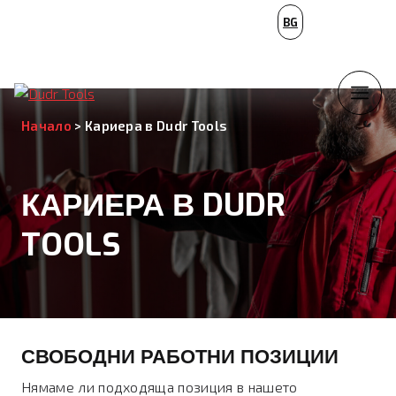
PL
BG
NL
Начало
>
Кариера в Dudr Tools
КАРИЕРА В DUDR
TOOLS
СВОБОДНИ РАБОТНИ ПОЗИЦИИ
Нямаме ли подходяща позиция в нашето