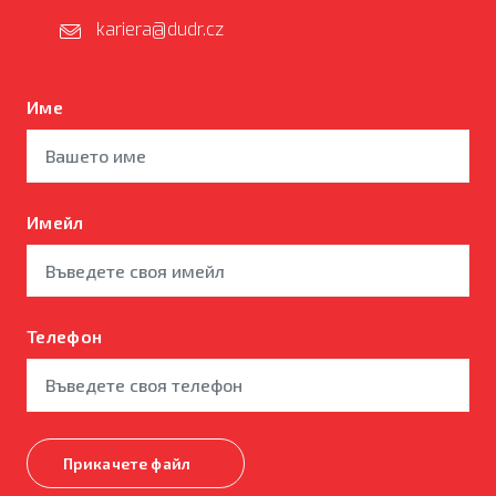
kariera@dudr.cz
Име
Имейл
Телефон
Прикачете файл