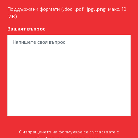
Поддържани формати (.doc, .pdf, .jpg, .png, макс. 10
MB)
Вашият въпрос
С изпращането на формуляра се съгласявате с